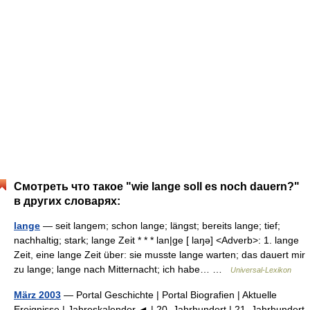
Смотреть что такое "wie lange soll es noch dauern?"
в других словарях:
lange
— seit langem; schon lange; längst; bereits lange; tief;
nachhaltig; stark; lange Zeit * * * lan|ge [ laŋə] <Adverb>: 1. lange
Zeit, eine lange Zeit über: sie musste lange warten; das dauert mir
zu lange; lange nach Mitternacht; ich habe… …
Universal-Lexikon
März 2003
— Portal Geschichte | Portal Biografien | Aktuelle
Ereignisse | Jahreskalender ◄ | 20. Jahrhundert | 21. Jahrhundert