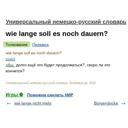
Универсальный немецко-русский словарь
wie lange soll es noch dauern?
Толкование
Перевод
wie lange soll es noch dauern?
союз
общ.
долго ещё это будет продолжаться?, скоро ли это
кончится?
Универсальный немецко-русский словарь
.
Академик.ру
.
2011
.
Игры ⚽
Поможем сделать НИР
wie lange nicht mehr
Bürgerglocke