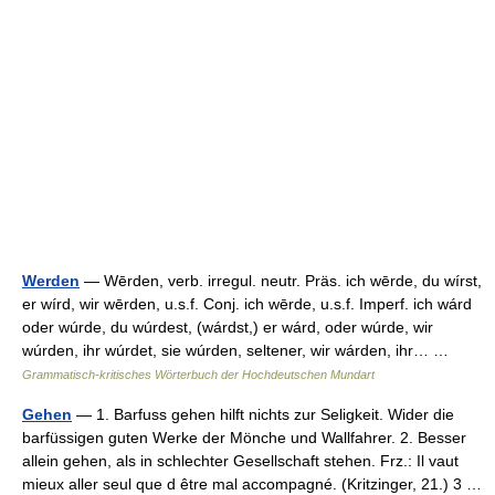
Werden
— Wērden, verb. irregul. neutr. Präs. ich wērde, du wírst,
er wírd, wir wērden, u.s.f. Conj. ich wērde, u.s.f. Imperf. ich wárd
oder wúrde, du wúrdest, (wárdst,) er wárd, oder wúrde, wir
wúrden, ihr wúrdet, sie wúrden, seltener, wir wárden, ihr… …
Grammatisch-kritisches Wörterbuch der Hochdeutschen Mundart
Gehen
— 1. Barfuss gehen hilft nichts zur Seligkeit. Wider die
barfüssigen guten Werke der Mönche und Wallfahrer. 2. Besser
allein gehen, als in schlechter Gesellschaft stehen. Frz.: Il vaut
mieux aller seul que d être mal accompagné. (Kritzinger, 21.) 3 …