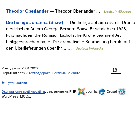
Theodor Oberländer
— Theodor Oberländer …
Deutsch Wikipedia
Die heilige Johanna (Shaw)
— Die heilige Johanna ist ein Drama
des irischen Autors George Bernard Shaw. Er schrieb es 1923,
kurz nachdem die Römisch katholische Kirche Jeanne d’Arc
heiliggesprochen hatte. Die dramatische Bearbeitung beruht auf
den Überlieferungen über ihr… …
Deutsch Wikipedia
© Академик, 2000-2026
18+
Обратная связь:
Техподдержка
,
Реклама на сайте
👣 Путешествия
Экспорт словарей на сайты
, сделанные на PHP,
Joomla,
Drupal,
WordPress, MODx.